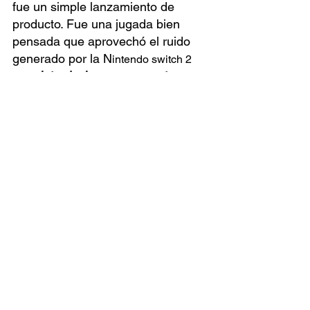
fue un simple lanzamiento de 
producto. Fue una jugada bien 
pensada que aprovechó el ruido 
generado por la N
intendo switch 2
para 
introducir una propuesta 
diferente, sin enfrentarse 
directamente
. Este caso no solo 
muestra cómo se mueve la 
industria del gaming, sino cómo se 
pueden aplicar 
principios clave del 
marketing estratégico
: entender el 
contexto, detectar el momento y 
actuar con propósito. 
No necesitas tener el producto 
más innovador ni el presupuesto 
más alto, lo que necesitas es 
estrategia, buen timing y una 
propuesta clara
, eso es lo que 